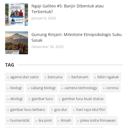
Ngaji Galileo #5: Banjir Dibentuk atau
Terbentuk?
Januari 6, 2026
Gunung Rinjani: Milestone Etnopsikologis Suku
Sasak
Desember 30, 2025
TAG
agama dan sains
bencana
bertanam
bikin ngakak
biologi
cabang biologi
camera technology
corona
ekologi
gambar lucu
gambar lucu buat status
gambar lucu terbaru
gus dur
hari raya idul fitri
humanistik
ika pmii
ilmiah
jokes indra frimawan