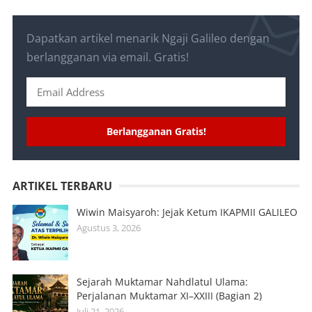
Dapatkan artikel menarik Ngaji Galileo dengan
berlangganan via email. Gratis!
Berlangganan Gratis!
ARTIKEL TERBARU
Wiwin Maisyaroh: Jejak Ketum IKAPMII GALILEO
Agustus 3, 2026
Sejarah Muktamar Nahdlatul Ulama:
Perjalanan Muktamar XI–XXIII (Bagian 2)
Juli 21, 2026