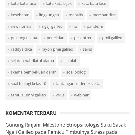
kata-kata lucu
kata kata bijak
kata kata lucu
kesehatan
lingkungan
menulis
merchandise
new normal
ngaji galileo
nu
pandemi
peluang usaha
penelitian
pesantren
pmii galileo
raditya dika
rayon pmii galileo
sains
sejarah nahdlatul ulama
sekolah
skema pembekuan darah
soal biologi
soal biologi kelas 10
tantangan kader eksakta
temu alumni galileo
virus
webinar
KOMENTAR TERBARU
Gunung Rinjani: Milestone Etnopsikologis Suku Sasak -
Ngaji Galileo
pada
Pemicu Timbulnya Stress pada