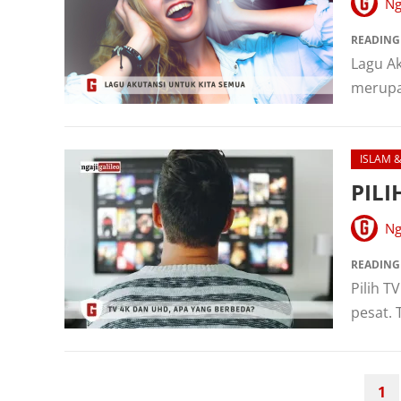
Ng
READING
Lagu Ak
merupa
ISLAM 
PILI
Ng
READING
Pilih T
pesat. 
PAGINASI
1