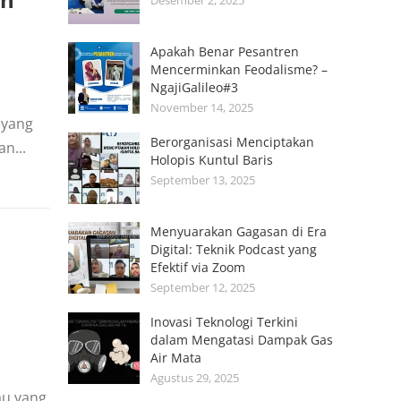
Desember 2, 2025
Apakah Benar Pesantren
Mencerminkan Feodalisme? –
NgajiGalileo#3
November 14, 2025
 yang
Berorganisasi Menciptakan
n...
Holopis Kuntul Baris
September 13, 2025
Menyuarakan Gagasan di Era
Digital: Teknik Podcast yang
Efektif via Zoom
September 12, 2025
Inovasi Teknologi Terkini
dalam Mengatasi Dampak Gas
Air Mata
Agustus 29, 2025
au yang