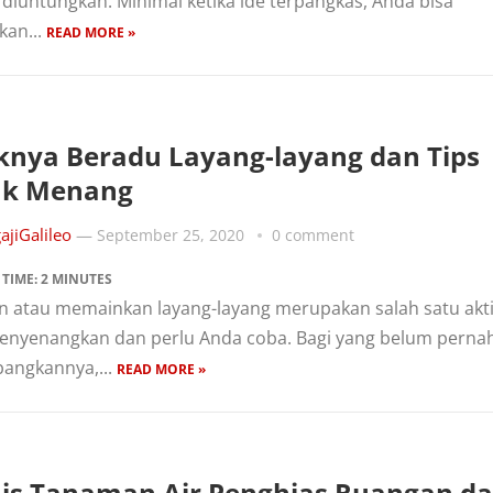
diuntungkan. Minimal ketika ide terpangkas, Anda bisa
kan...
READ MORE »
knya Beradu Layang-layang dan Tips
uk Menang
ajiGalileo
—
September 25, 2020
0 comment
 TIME:
2
MINUTES
n atau memainkan layang-layang merupakan salah satu akti
enyenangkan dan perlu Anda coba. Bagi yang belum perna
angkannya,...
READ MORE »
nis Tanaman Air Penghias Ruangan d