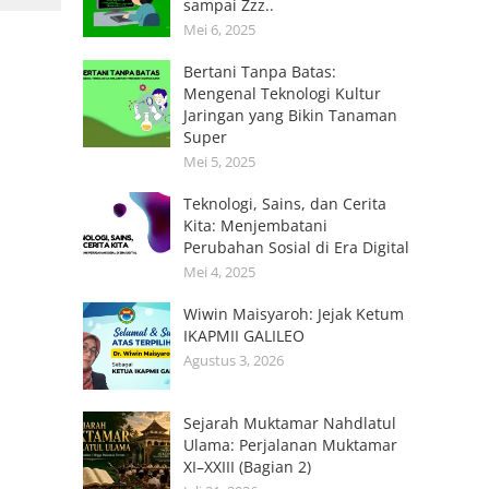
sampai Zzz..
Mei 6, 2025
Bertani Tanpa Batas:
Mengenal Teknologi Kultur
Jaringan yang Bikin Tanaman
Super
Mei 5, 2025
Teknologi, Sains, dan Cerita
Kita: Menjembatani
Perubahan Sosial di Era Digital
Mei 4, 2025
Wiwin Maisyaroh: Jejak Ketum
IKAPMII GALILEO
Agustus 3, 2026
Sejarah Muktamar Nahdlatul
Ulama: Perjalanan Muktamar
XI–XXIII (Bagian 2)