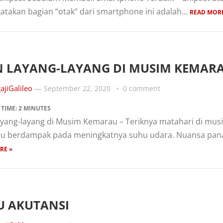
katakan bagian “otak” dari smartphone ini adalah...
READ MORE
N LAYANG-LAYANG DI MUSIM KEMAR
ajiGalileo
—
September 22, 2020
0 comment
 TIME:
2
MINUTES
ayang-layang di Musim Kemarau – Teriknya matahari di mus
u berdampak pada meningkatnya suhu udara. Nuansa panas
RE »
U AKUTANSI