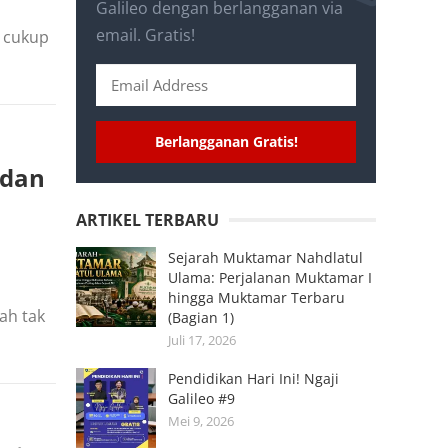
Galileo dengan berlangganan via
email. Gratis!
 cukup
Berlangganan Gratis!
 dan
ARTIKEL TERBARU
Sejarah Muktamar Nahdlatul
Ulama: Perjalanan Muktamar I
hingga Muktamar Terbaru
ah tak
(Bagian 1)
Juli 17, 2026
Pendidikan Hari Ini! Ngaji
Galileo #9
Mei 9, 2026