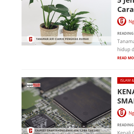
Car
Ng
READING
Tanaman
hidup d
READ MO
ISLAM 
KEN
SMA
Ng
READING
Kenali