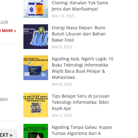
Cloning: Kenalan Yuk Sama
Jenis dan Manfaatnya!
Mei 10, 2025
usik
Energi Masa Depan: Bumi
D MORE »
Butuh Liburan dari Bahan
Bakar Fosil
Mei 9, 2025
Ngoding Asik, Ngerti Logik: 10
Buku Teknologi Informatika
Wajib Baca Buat Pelajar &
Mahasiswa
Mei 8, 2025
Tips Belajar Seru di Jurusan
akin
Teknologi Informatika: Bikin
Asyik Aja!
Mei 7, 2025
Ngoding Tanpa Galau: Kupas
Tuntas Algoritma dari A
EXT »