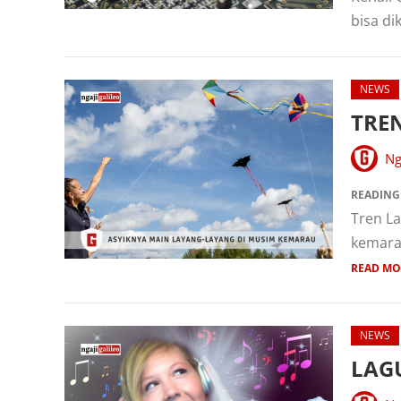
bisa di
NEWS
TRE
Ng
READING
Tren L
kemara
READ MO
NEWS
LAG