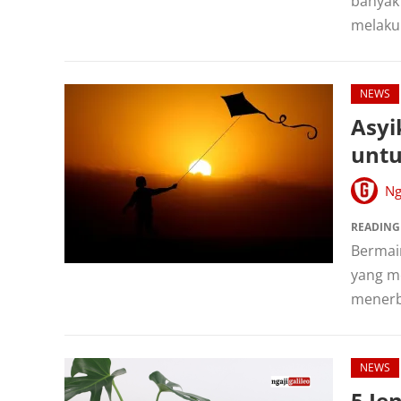
banyak 
melaku
NEWS
Asyi
unt
Ng
READING
Bermai
yang m
menerb
NEWS
5 Je