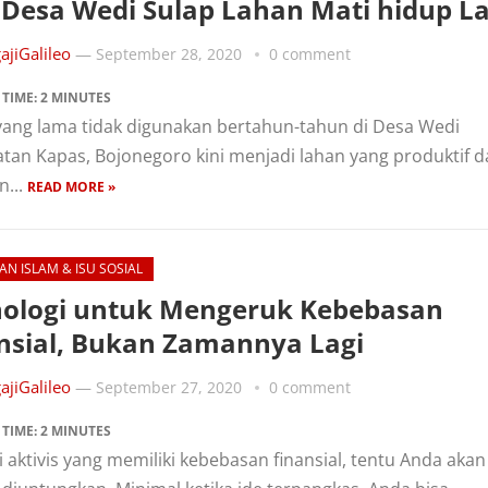
esa Wedi Sulap Lahan Mati hidup La
ajiGalileo
—
September 28, 2020
0 comment
 TIME:
2
MINUTES
yang lama tidak digunakan bertahun-tahun di Desa Wedi
an Kapas, Bojonegoro kini menjadi lahan yang produktif d
n...
READ MORE »
AN ISLAM & ISU SOSIAL
ologi untuk Mengeruk Kebebasan
nsial, Bukan Zamannya Lagi
ajiGalileo
—
September 27, 2020
0 comment
 TIME:
2
MINUTES
 aktivis yang memiliki kebebasan finansial, tentu Anda akan