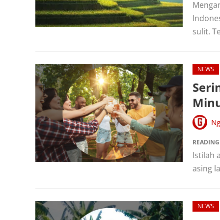
Mengan
Indone
sulit. T
NEWS
Seri
Minu
Ng
READING
Istilah
asing l
NEWS