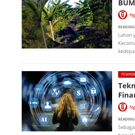
BUMD
Ng
READING
Lahan 
Kecamat
kedepa
PEMIKIR
Tekn
Fina
Ng
READING
Sebagai