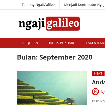
Tentang NgajiGalileo
Menjadi Kontributor Ngaji
AL-QURAN
HADITS BUKHARI
ISLAM & ILM
Bulan:
September 2020
NEWS
Anda
Ng
READING