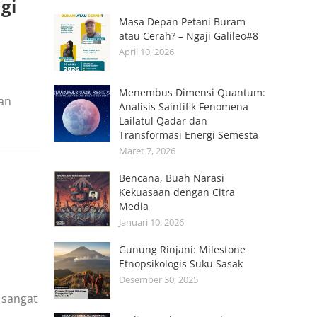
gi
Masa Depan Petani Buram
atau Cerah? – Ngaji Galileo#8
April 10, 2026
Menembus Dimensi Quantum:
an
Analisis Saintifik Fenomena
Lailatul Qadar dan
Transformasi Energi Semesta
Maret 7, 2026
Bencana, Buah Narasi
Kekuasaan dengan Citra
Media
Januari 10, 2026
Gunung Rinjani: Milestone
Etnopsikologis Suku Sasak
Desember 30, 2025
 sangat