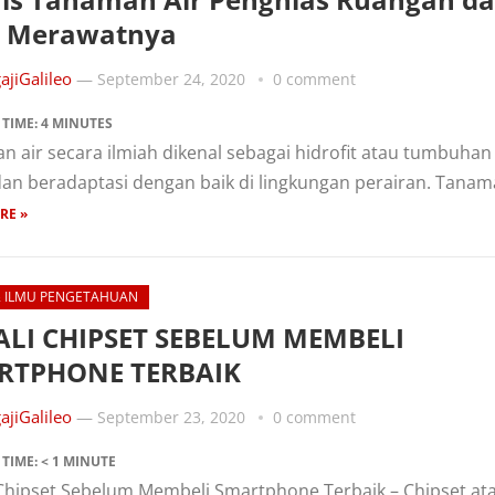
a Merawatnya
ajiGalileo
—
September 24, 2020
0 comment
 TIME:
4
MINUTES
 air secara ilmiah dikenal sebagai hidrofit atau tumbuhan
an beradaptasi dengan baik di lingkungan perairan. Tanama
RE »
& ILMU PENGETAHUAN
ALI CHIPSET SEBELUM MEMBELI
RTPHONE TERBAIK
ajiGalileo
—
September 23, 2020
0 comment
 TIME:
< 1
MINUTE
 Chipset Sebelum Membeli Smartphone Terbaik – Chipset at