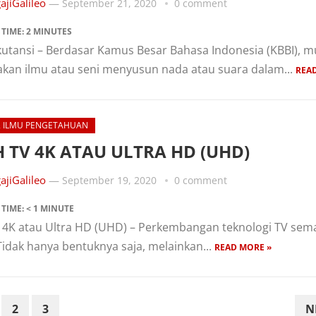
ajiGalileo
—
September 21, 2020
0 comment
 TIME:
2
MINUTES
utansi – Berdasar Kamus Besar Bahasa Indonesia (KBBI), m
kan ilmu atau seni menyusun nada atau suara dalam...
REA
& ILMU PENGETAHUAN
H TV 4K ATAU ULTRA HD (UHD)
ajiGalileo
—
September 19, 2020
0 comment
 TIME:
< 1
MINUTE
V 4K atau Ultra HD (UHD) – Perkembangan teknologi TV sem
Tidak hanya bentuknya saja, melainkan...
READ MORE »
2
3
N