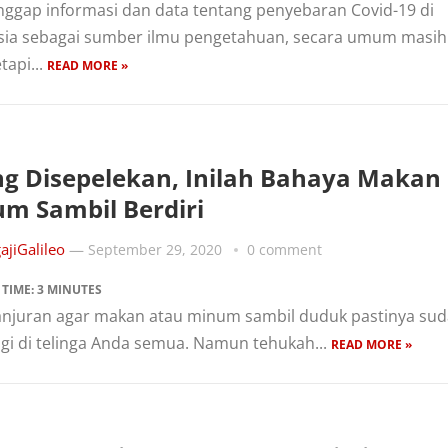
ggap informasi dan data tentang penyebaran Covid-19 di
sia sebagai sumber ilmu pengetahuan, secara umum masih
etapi...
READ MORE »
ng Disepelekan, Inilah Bahaya Makan
m Sambil Berdiri
ajiGalileo
—
September 29, 2020
0 comment
 TIME:
3
MINUTES
 anjuran agar makan atau minum sambil duduk pastinya sud
agi di telinga Anda semua. Namun tehukah...
READ MORE »