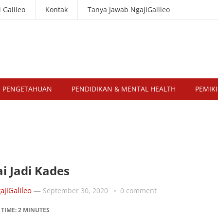
 Galileo
Kontak
Tanya Jawab NgajiGalileo
U PENGETAHUAN
PENDIDIKAN & MENTAL HEALTH
PEMIKI
i Jadi Kades
ajiGalileo
—
September 30, 2020
0 comment
 TIME:
2
MINUTES