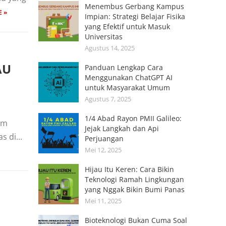
Menembus Gerbang Kampus
 »
Impian: Strategi Belajar Fisika
yang Efektif untuk Masuk
Universitas
Agustus 14, 2025
AU
Panduan Lengkap Cara
Menggunakan ChatGPT AI
untuk Masyarakat Umum
Agustus 7, 2025
1/4 Abad Rayon PMII Galileo:
im
Jejak Langkah dan Api
 di...
Perjuangan
Mei 12, 2025
Hijau Itu Keren: Cara Bikin
Teknologi Ramah Lingkungan
yang Nggak Bikin Bumi Panas
Mei 11, 2025
Bioteknologi Bukan Cuma Soal