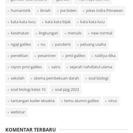
humanistik
ilmiah
joe biden
jokes indra frimawan
kata-kata lucu
kata kata bijak
kata kata lucu
kesehatan
lingkungan
menulis
new normal
ngaji galileo
nu
pandemi
peluang usaha
penelitian
pesantren
pmii galileo
raditya dika
rayon pmii galileo
sains
sejarah nahdlatul ulama
sekolah
skema pembekuan darah
soal biologi
soal biologi kelas 10
soal ppg 2023
tantangan kader eksakta
temu alumni galileo
virus
webinar
KOMENTAR TERBARU