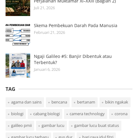
Perjalanan Muktamar XI–XXIII (Bagian 2)
Juli 21, 2026
Skema Pembekuan Darah Pada Manusia
Februari 21, 2026
Ngaji Galileo #5: Banjir Dibentuk atau
Terbentuk?
Januari 6, 2026
TAG
agama dan sains
bencana
bertanam
bikin ngakak
biologi
cabang biologi
camera technology
corona
galileo pmii
gambar lucu
gambar lucu buat status
gambar lucu terbaru
gus dur
hari raya idul fitri