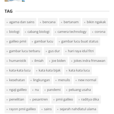
TAG
agama dan sains
bencana
bertanam
bikin ngakak
biologi
cabang biologi
camera technology
corona
galileo pmii
gambar lucu
gambar lucu buat status
gambar lucu terbaru
gus dur
hari raya idul fitri
humanistik
ilmiah
joe biden
jokes indra frimawan
kata-kata lucu
kata kata bijak
kata kata lucu
kesehatan
lingkungan
menulis
new normal
ngaji galileo
nu
pandemi
peluang usaha
penelitian
pesantren
pmii galileo
raditya dika
rayon pmii galileo
sains
sejarah nahdlatul ulama