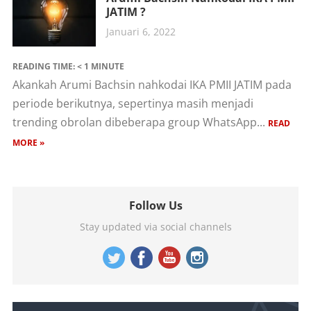
JATIM ?
Januari 6, 2022
READING TIME:
< 1
MINUTE
Akankah Arumi Bachsin nahkodai IKA PMII JATIM pada
periode berikutnya, sepertinya masih menjadi
trending obrolan dibeberapa group WhatsApp...
READ
MORE »
Follow Us
Stay updated via social channels