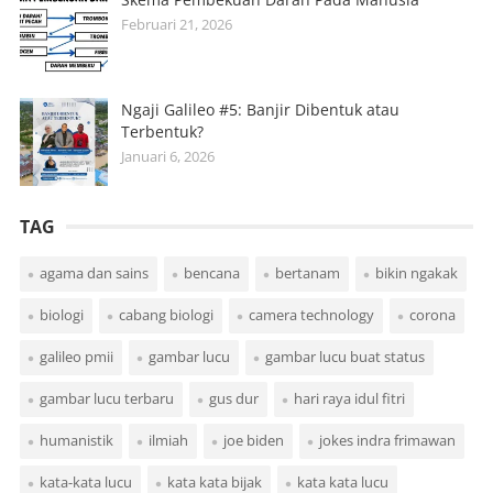
Februari 21, 2026
Ngaji Galileo #5: Banjir Dibentuk atau
Terbentuk?
Januari 6, 2026
TAG
agama dan sains
bencana
bertanam
bikin ngakak
biologi
cabang biologi
camera technology
corona
galileo pmii
gambar lucu
gambar lucu buat status
gambar lucu terbaru
gus dur
hari raya idul fitri
humanistik
ilmiah
joe biden
jokes indra frimawan
kata-kata lucu
kata kata bijak
kata kata lucu