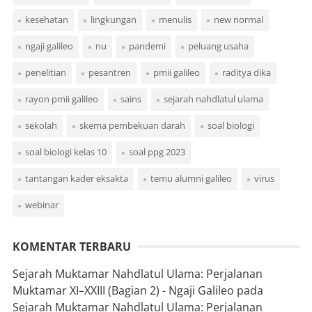
kesehatan
lingkungan
menulis
new normal
ngaji galileo
nu
pandemi
peluang usaha
penelitian
pesantren
pmii galileo
raditya dika
rayon pmii galileo
sains
sejarah nahdlatul ulama
sekolah
skema pembekuan darah
soal biologi
soal biologi kelas 10
soal ppg 2023
tantangan kader eksakta
temu alumni galileo
virus
webinar
KOMENTAR TERBARU
Sejarah Muktamar Nahdlatul Ulama: Perjalanan
Muktamar XI–XXIII (Bagian 2) - Ngaji Galileo
pada
Sejarah Muktamar Nahdlatul Ulama: Perjalanan