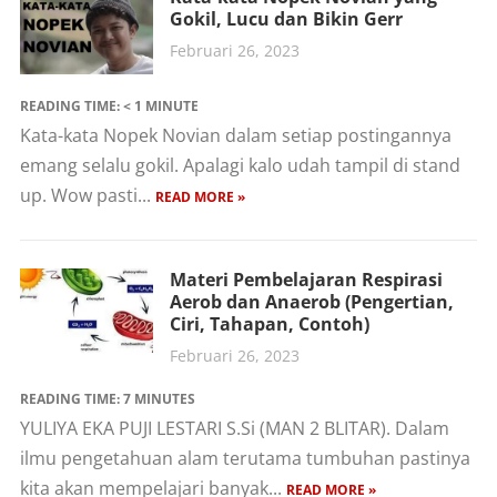
Gokil, Lucu dan Bikin Gerr
Februari 26, 2023
READING TIME:
< 1
MINUTE
Kata-kata Nopek Novian dalam setiap postingannya
emang selalu gokil. Apalagi kalo udah tampil di stand
up. Wow pasti...
READ MORE »
Materi Pembelajaran Respirasi
Aerob dan Anaerob (Pengertian,
Ciri, Tahapan, Contoh)
Februari 26, 2023
READING TIME:
7
MINUTES
YULIYA EKA PUJI LESTARI S.Si (MAN 2 BLITAR). Dalam
ilmu pengetahuan alam terutama tumbuhan pastinya
kita akan mempelajari banyak...
READ MORE »