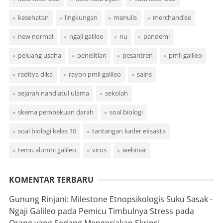
kesehatan
lingkungan
menulis
merchandise
new normal
ngaji galileo
nu
pandemi
peluang usaha
penelitian
pesantren
pmii galileo
raditya dika
rayon pmii galileo
sains
sejarah nahdlatul ulama
sekolah
skema pembekuan darah
soal biologi
soal biologi kelas 10
tantangan kader eksakta
temu alumni galileo
virus
webinar
KOMENTAR TERBARU
Gunung Rinjani: Milestone Etnopsikologis Suku Sasak -
Ngaji Galileo
pada
Pemicu Timbulnya Stress pada