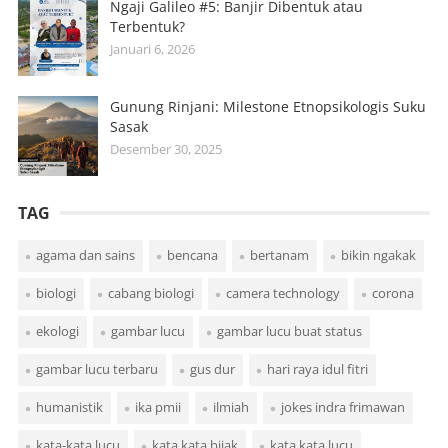
Ngaji Galileo #5: Banjir Dibentuk atau
Terbentuk?
Januari 6, 2026
Gunung Rinjani: Milestone Etnopsikologis Suku
Sasak
Desember 30, 2025
TAG
agama dan sains
bencana
bertanam
bikin ngakak
biologi
cabang biologi
camera technology
corona
ekologi
gambar lucu
gambar lucu buat status
gambar lucu terbaru
gus dur
hari raya idul fitri
humanistik
ika pmii
ilmiah
jokes indra frimawan
kata-kata lucu
kata kata bijak
kata kata lucu