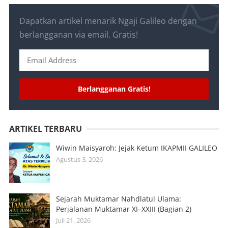
Dapatkan artikel menarik Ngaji Galileo dengan
berlangganan via email. Gratis!
Berlangganan Gratis!
ARTIKEL TERBARU
Wiwin Maisyaroh: Jejak Ketum IKAPMII GALILEO
Agustus 3, 2026
Sejarah Muktamar Nahdlatul Ulama:
Perjalanan Muktamar XI–XXIII (Bagian 2)
Juli 21, 2026