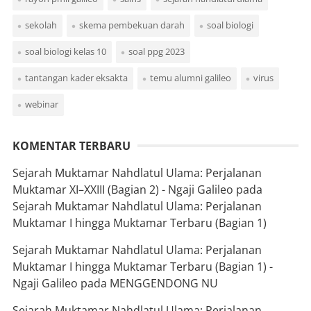
sekolah
skema pembekuan darah
soal biologi
soal biologi kelas 10
soal ppg 2023
tantangan kader eksakta
temu alumni galileo
virus
webinar
KOMENTAR TERBARU
Sejarah Muktamar Nahdlatul Ulama: Perjalanan
Muktamar XI–XXIII (Bagian 2) - Ngaji Galileo
pada
Sejarah Muktamar Nahdlatul Ulama: Perjalanan
Muktamar I hingga Muktamar Terbaru (Bagian 1)
Sejarah Muktamar Nahdlatul Ulama: Perjalanan
Muktamar I hingga Muktamar Terbaru (Bagian 1) -
Ngaji Galileo
pada
MENGGENDONG NU
Sejarah Muktamar Nahdlatul Ulama: Perjalanan