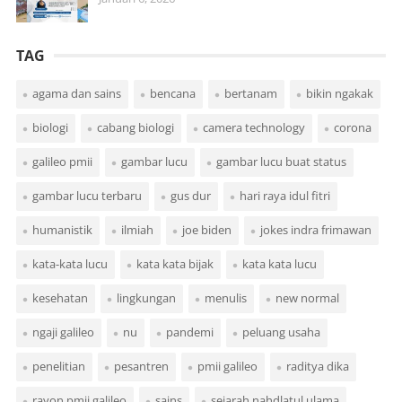
TAG
agama dan sains
bencana
bertanam
bikin ngakak
biologi
cabang biologi
camera technology
corona
galileo pmii
gambar lucu
gambar lucu buat status
gambar lucu terbaru
gus dur
hari raya idul fitri
humanistik
ilmiah
joe biden
jokes indra frimawan
kata-kata lucu
kata kata bijak
kata kata lucu
kesehatan
lingkungan
menulis
new normal
ngaji galileo
nu
pandemi
peluang usaha
penelitian
pesantren
pmii galileo
raditya dika
rayon pmii galileo
sains
sejarah nahdlatul ulama