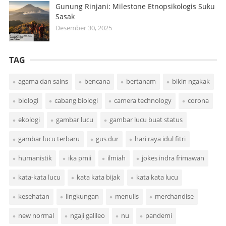
Gunung Rinjani: Milestone Etnopsikologis Suku
Sasak
Desember 30, 2025
TAG
agama dan sains
bencana
bertanam
bikin ngakak
biologi
cabang biologi
camera technology
corona
ekologi
gambar lucu
gambar lucu buat status
gambar lucu terbaru
gus dur
hari raya idul fitri
humanistik
ika pmii
ilmiah
jokes indra frimawan
kata-kata lucu
kata kata bijak
kata kata lucu
kesehatan
lingkungan
menulis
merchandise
new normal
ngaji galileo
nu
pandemi