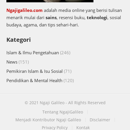
Ngajigalileo.com
adalah media online yang berisi tulisan
menarik mulai dari
sains
, resensi buku,
teknologi
, sosial
budaya, agama, dan tips sehari-hari.
Kategori
Islam & Ilmu Pengetahuan
(246)
News
(151)
Pemikiran Islam & Isu Sosial
(71)
Pendidikan & Mental Health
(120)
© 2021
Ngaji Galileo
- All Rights Reserved
Tentang NgajiGalileo
Menjadi Kontributor Ngaji Galileo
Disclaimer
Privacy Policy
Kontak