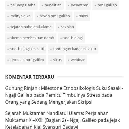
peluang usaha
penelitian
pesantren
pmii galileo
raditya dika
rayon pmii galileo
sains
sejarah nahdlatul ulama
sekolah
skema pembekuan darah
soal biologi
soal biologi kelas 10
tantangan kader eksakta
temu alumni galileo
virus
webinar
KOMENTAR TERBARU
Gunung Rinjani: Milestone Etnopsikologis Suku Sasak -
Ngaji Galileo
pada
Pemicu Timbulnya Stress pada
Orang yang Sedang Mengerjakan Skripsi
Sejarah Muktamar Nahdlatul Ulama: Perjalanan
Muktamar XI–XXIII (Bagian 2) - Ngaji Galileo
pada
Jejak
Keteladanan Kiai Syansuri Badawi