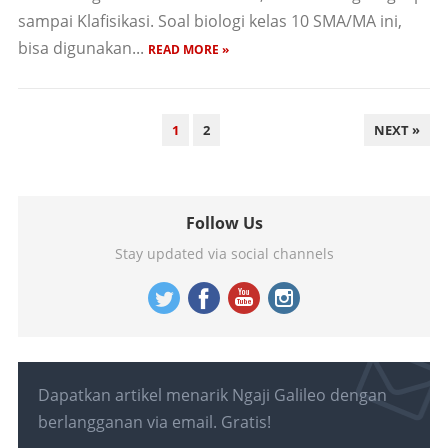
sampai Klafisikasi. Soal biologi kelas 10 SMA/MA ini,
bisa digunakan...
READ MORE »
PAGINASI
1
2
NEXT »
POS
Follow Us
Stay updated via social channels
Dapatkan artikel menarik Ngaji Galileo dengan
berlangganan via email. Gratis!