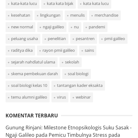
kata-kata lucu
kata kata bijak
kata kata lucu
kesehatan
lingkungan
menulis
merchandise
new normal
ngaji galileo
nu
pandemi
peluang usaha
penelitian
pesantren
pmii galileo
raditya dika
rayon pmii galileo
sains
sejarah nahdlatul ulama
sekolah
skema pembekuan darah
soal biologi
soal biologi kelas 10
tantangan kader eksakta
temu alumni galileo
virus
webinar
KOMENTAR TERBARU
Gunung Rinjani: Milestone Etnopsikologis Suku Sasak -
Ngaji Galileo
pada
Pemicu Timbulnya Stress pada