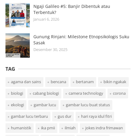
Ngaji Galileo #5: Banjir Dibentuk atau
Terbentuk?
Januari 6, 2026
Gunung Rinjani: Milestone Etnopsikologis Suku
Sasak
Desember 30, 2025
TAG
agama dan sains
bencana
bertanam
bikin ngakak
biologi
cabang biologi
camera technology
corona
ekologi
gambar lucu
gambar lucu buat status
gambar lucu terbaru
gus dur
hari raya idul fitri
humanistik
ika pmii
ilmiah
jokes indra frimawan