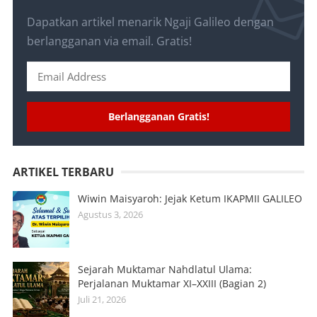
Dapatkan artikel menarik Ngaji Galileo dengan
berlangganan via email. Gratis!
Berlangganan Gratis!
ARTIKEL TERBARU
Wiwin Maisyaroh: Jejak Ketum IKAPMII GALILEO
Agustus 3, 2026
Sejarah Muktamar Nahdlatul Ulama:
Perjalanan Muktamar XI–XXIII (Bagian 2)
Juli 21, 2026