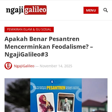
MENU
PEMIKIRAN ISLAM & ISU SOSIAL
Apakah Benar Pesantren
Mencerminkan Feodalisme? –
NgajiGalileo#3
NgajiGalileo
—
November 14, 2025