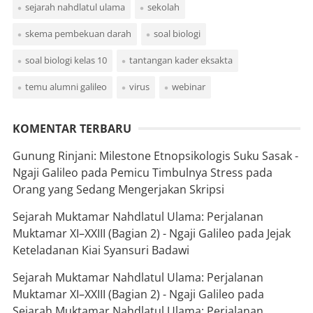
sejarah nahdlatul ulama
sekolah
skema pembekuan darah
soal biologi
soal biologi kelas 10
tantangan kader eksakta
temu alumni galileo
virus
webinar
KOMENTAR TERBARU
Gunung Rinjani: Milestone Etnopsikologis Suku Sasak -
Ngaji Galileo
pada
Pemicu Timbulnya Stress pada
Orang yang Sedang Mengerjakan Skripsi
Sejarah Muktamar Nahdlatul Ulama: Perjalanan
Muktamar XI–XXIII (Bagian 2) - Ngaji Galileo
pada
Jejak
Keteladanan Kiai Syansuri Badawi
Sejarah Muktamar Nahdlatul Ulama: Perjalanan
Muktamar XI–XXIII (Bagian 2) - Ngaji Galileo
pada
Sejarah Muktamar Nahdlatul Ulama: Perjalanan