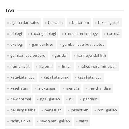
TAG
agama dan sains
bencana
bertanam
bikin ngakak
biologi
cabang biologi
camera technology
corona
ekologi
gambar lucu
gambar lucu buat status
gambar lucu terbaru
gus dur
hari raya idul fitri
humanistik
ika pmii
ilmiah
jokes indra frimawan
kata-kata lucu
kata kata bijak
kata kata lucu
kesehatan
lingkungan
menulis
merchandise
new normal
ngaji galileo
nu
pandemi
peluang usaha
penelitian
pesantren
pmii galileo
raditya dika
rayon pmii galileo
sains