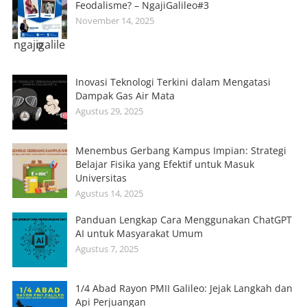
Feodalisme? – NgajiGalileo#3
November 14, 2025
ngajigalileo
Inovasi Teknologi Terkini dalam Mengatasi
Dampak Gas Air Mata
Agustus 29, 2025
Menembus Gerbang Kampus Impian: Strategi
Belajar Fisika yang Efektif untuk Masuk
Universitas
Agustus 14, 2025
Panduan Lengkap Cara Menggunakan ChatGPT
AI untuk Masyarakat Umum
Agustus 7, 2025
1/4 Abad Rayon PMII Galileo: Jejak Langkah dan
Api Perjuangan