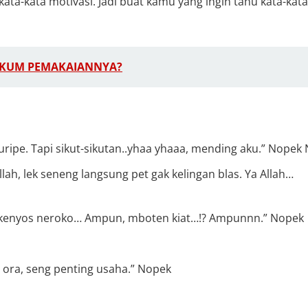
kata-kata motivasi. Jadi buat kamu yang ingin tahu kata-kat
UKUM PEMAKAIANNYA?
ripe. Tapi sikut-sikutan..yhaa yhaaa, mending aku.” Nopek
lah, lek seneng langsung pet gak kelingan blas. Ya Allah…
 kenyos neroko… Ampun, mboten kiat…!? Ampunnn.” Nopek
ora, seng penting usaha.” Nopek