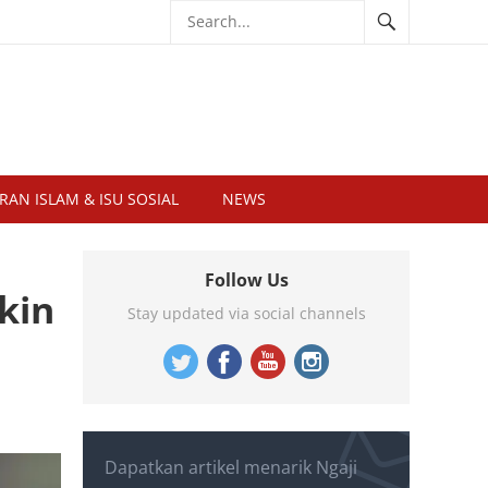
RAN ISLAM & ISU SOSIAL
NEWS
Follow Us
kin
Stay updated via social channels
Dapatkan artikel menarik Ngaji