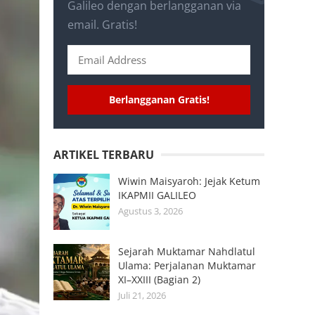
Galileo dengan berlangganan via
email. Gratis!
Berlangganan Gratis!
ARTIKEL TERBARU
Wiwin Maisyaroh: Jejak Ketum
IKAPMII GALILEO
Agustus 3, 2026
Sejarah Muktamar Nahdlatul
Ulama: Perjalanan Muktamar
XI–XXIII (Bagian 2)
Juli 21, 2026