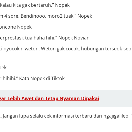
kalau kita gak bertaruh.” Nopek
am 4 sore. Bendinooo, moro2 tuek.” Nopek
Koncone Nopek
erprestasi, tua haha hihi.” Nopek Novian
sti nyocokin weton. Weton gak cocok, hubungan terseok-seo
pek
ihihi.” Kata Nopek di Tiktok
ar Lebih Awet dan Tetap Nyaman Dipakai
Jangan lupa selalu cek informasi terbaru dari ngajigalileo.