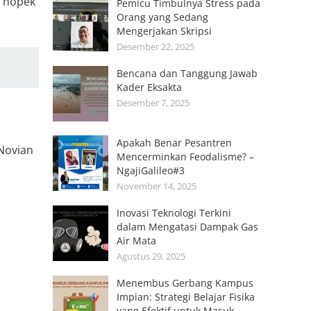
a nopek
Pemicu Timbulnya Stress pada
Orang yang Sedang
Mengerjakan Skripsi
Desember 22, 2025
Bencana dan Tanggung Jawab
Kader Eksakta
Desember 7, 2025
Apakah Benar Pesantren
 Novian
Mencerminkan Feodalisme? –
NgajiGalileo#3
November 14, 2025
Inovasi Teknologi Terkini
dalam Mengatasi Dampak Gas
Air Mata
Agustus 29, 2025
Menembus Gerbang Kampus
Impian: Strategi Belajar Fisika
yang Efektif untuk Masuk