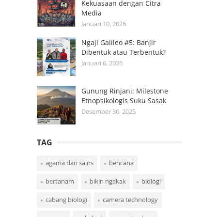
Kekuasaan dengan Citra
Media
Januari 10, 2026
Ngaji Galileo #5: Banjir
Dibentuk atau Terbentuk?
Januari 6, 2026
Gunung Rinjani: Milestone
Etnopsikologis Suku Sasak
Desember 30, 2025
TAG
agama dan sains
bencana
bertanam
bikin ngakak
biologi
cabang biologi
camera technology