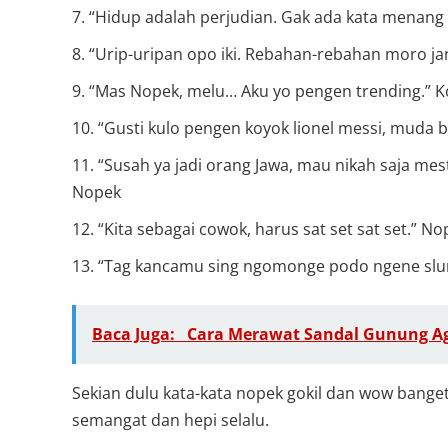
“Hidup adalah perjudian. Gak ada kata menang 
“Urip-uripan opo iki. Rebahan-rebahan moro j
“Mas Nopek, melu… Aku yo pengen trending.” 
“Gusti kulo pengen koyok lionel messi, muda b
“Susah ya jadi orang Jawa, mau nikah saja me
Nopek
“Kita sebagai cowok, harus sat set sat set.” No
“Tag kancamu sing ngomonge podo ngene slur h
Baca Juga:
Cara Merawat Sandal Gunung Ag
Sekian dulu kata-kata nopek gokil dan wow banget. 
semangat dan hepi selalu.