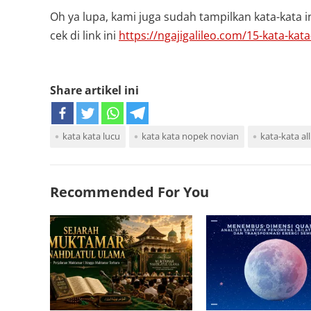
Oh ya lupa, kami juga sudah tampilkan kata-kata
cek di link ini
https://ngajigalileo.com/15-kata-kat
Share artikel ini
kata kata lucu
kata kata nopek novian
kata-kata al
Recommended For You