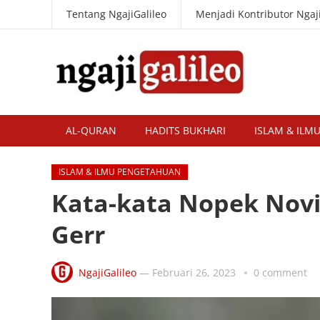
Tentang NgajiGalileo
Menjadi Kontributor Ngaji
AL-QURAN
HADITS BUKHARI
ISLAM & ILM
ISLAM & ILMU PENGETAHUAN
Kata-kata Nopek Novia
Gerr
NgajiGalileo
—
Februari 26, 2023
0 comment