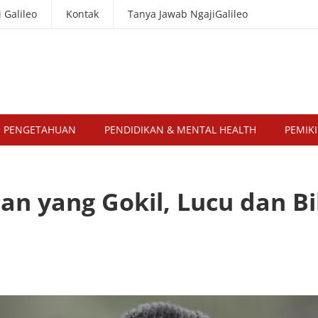
 Galileo
Kontak
Tanya Jawab NgajiGalileo
U PENGETAHUAN
PENDIDIKAN & MENTAL HEALTH
PEMIKI
n yang Gokil, Lucu dan Bi