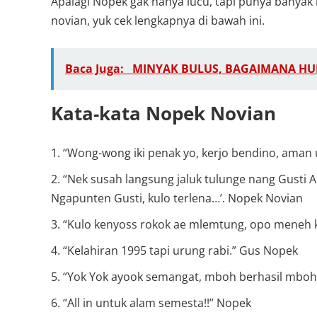
Apalagi Nopek gak hanya lucu, tapi punya banyak 
novian, yuk cek lengkapnya di bawah ini.
Baca Juga:
MINYAK BULUS, BAGAIMANA H
Kata-kata Nopek Novian
“Wong-wong iki penak yo, kerjo bendino, aman u
“Nek susah langsung jaluk tulunge nang Gusti Al
Ngapunten Gusti, kulo terlena…’. Nopek Novian
“Kulo kenyoss rokok ae mlemtung, opo meneh
“Kelahiran 1995 tapi urung rabi.” Gus Nopek
“Yok Yok ayook semangat, mboh berhasil mboh 
“All in untuk alam semesta!!” Nopek