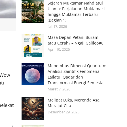
Sejarah Muktamar Nahdlatul
Ulama: Perjalanan Muktamar I
hingga Muktamar Terbaru
(Bagian 1)
Juli 17, 2026
Masa Depan Petani Buram
atau Cerah? – Ngaji Galileo#8
April 10, 2026
Menembus Dimensi Quantum:
Analisis Saintifik Fenomena
. Wow
Lailatul Qadar dan
ti
Transformasi Energi Semesta
Maret 7, 2026
Melipat Luka, Merenda Asa,
melekat
Merajut Cita
Desember 29, 2025