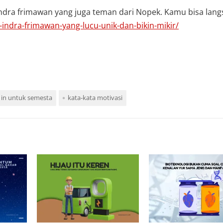
 indra frimawan yang juga teman dari Nopek. Kamu bisa lan
a-indra-frimawan-yang-lucu-unik-dan-bikin-mikir/
l in untuk semesta
kata-kata motivasi