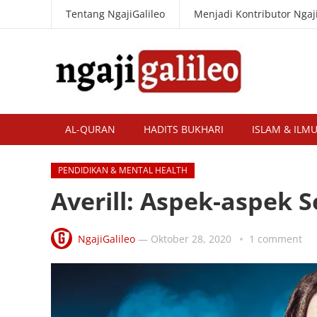
Tentang NgajiGalileo
Menjadi Kontributor Ngaji
AL-QURAN
HADITS BUKHARI
ISLAM & ILM
PENDIDIKAN & MENTAL HEALTH
Averill: Aspek-aspek S
NgajiGalileo
—
Oktober 28, 2020
1 comment