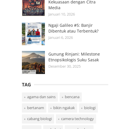
Kekuasaan dengan Citra
Media
Januari 10, 2026
Ngaji Galileo #5: Banjir
Dibentuk atau Terbentuk?
Januari 6, 2026
Gunung Rinjani: Milestone
Etnopsikologis Suku Sasak
Desember 30, 2025
TAG
agama dan sains
bencana
bertanam
bikin ngakak
biologi
cabang biologi
camera technology