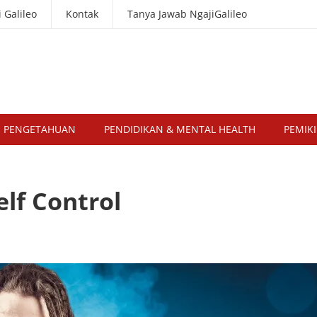
 Galileo
Kontak
Tanya Jawab NgajiGalileo
U PENGETAHUAN
PENDIDIKAN & MENTAL HEALTH
PEMIKI
elf Control