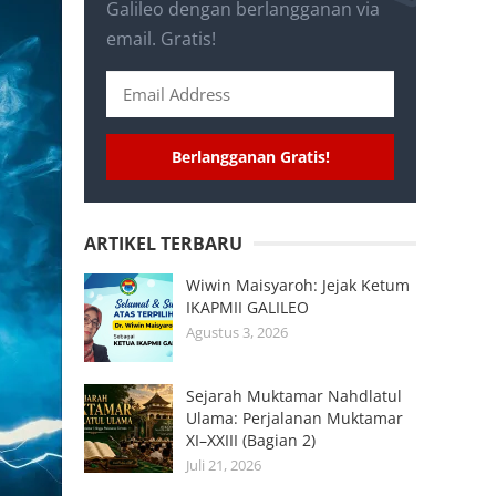
Galileo dengan berlangganan via
email. Gratis!
Berlangganan Gratis!
ARTIKEL TERBARU
Wiwin Maisyaroh: Jejak Ketum
IKAPMII GALILEO
Agustus 3, 2026
Sejarah Muktamar Nahdlatul
Ulama: Perjalanan Muktamar
XI–XXIII (Bagian 2)
Juli 21, 2026