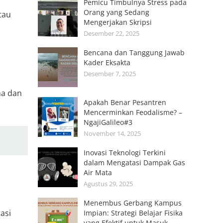
Pemicu Timbulnya Stress pada
Orang yang Sedang
tau
Mengerjakan Skripsi
Desember 22, 2025
Bencana dan Tanggung Jawab
Kader Eksakta
Desember 7, 2025
na dan
Apakah Benar Pesantren
Mencerminkan Feodalisme? –
NgajiGalileo#3
November 14, 2025
Inovasi Teknologi Terkini
dalam Mengatasi Dampak Gas
Air Mata
Agustus 29, 2025
Menembus Gerbang Kampus
asi
Impian: Strategi Belajar Fisika
yang Efektif untuk Masuk