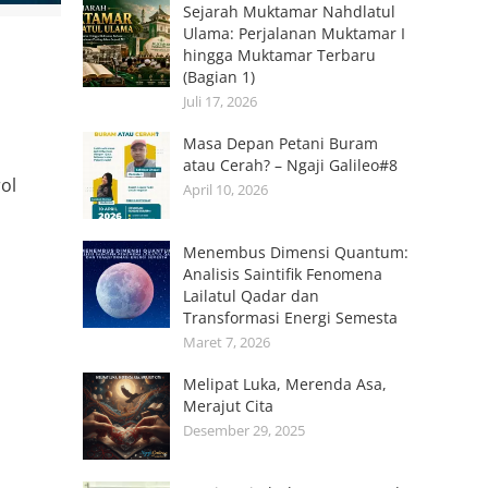
Sejarah Muktamar Nahdlatul
Ulama: Perjalanan Muktamar I
hingga Muktamar Terbaru
(Bagian 1)
Juli 17, 2026
Masa Depan Petani Buram
atau Cerah? – Ngaji Galileo#8
ol
April 10, 2026
Menembus Dimensi Quantum:
Analisis Saintifik Fenomena
Lailatul Qadar dan
Transformasi Energi Semesta
Maret 7, 2026
Melipat Luka, Merenda Asa,
Merajut Cita
Desember 29, 2025