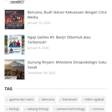
Bencana, Buah Narasi Kekuasaan dengan Citra
Media
Januari 10, 2026
Ngaji Galileo #5: Banjir Dibentuk atau
Terbentuk?
Januari 6, 2026
Gunung Rinjani: Milestone Etnopsikologis Suku
Sasak
Desember 30, 2025
TAG
agama dan sains
bencana
bertanam
bikin ngakak
biologi
cabang biologi
camera technology
corona