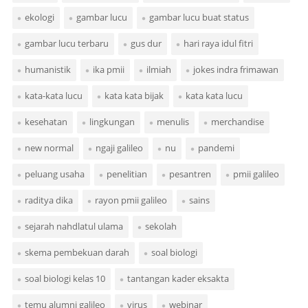
ekologi
gambar lucu
gambar lucu buat status
gambar lucu terbaru
gus dur
hari raya idul fitri
humanistik
ika pmii
ilmiah
jokes indra frimawan
kata-kata lucu
kata kata bijak
kata kata lucu
kesehatan
lingkungan
menulis
merchandise
new normal
ngaji galileo
nu
pandemi
peluang usaha
penelitian
pesantren
pmii galileo
raditya dika
rayon pmii galileo
sains
sejarah nahdlatul ulama
sekolah
skema pembekuan darah
soal biologi
soal biologi kelas 10
tantangan kader eksakta
temu alumni galileo
virus
webinar